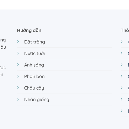
Hướng dẫn
Thô
ồng
Đất trồng
hậu
Nước tưới
Ánh sáng
ược
ại
Phân bón
Chậu cây
Nhân giống