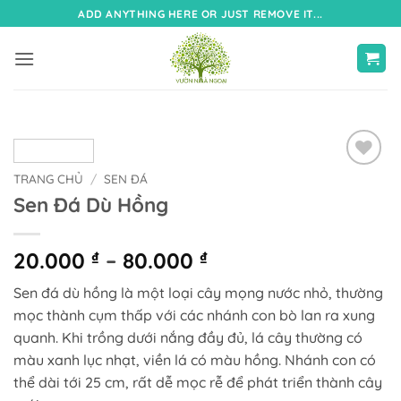
Bỏ
ADD ANYTHING HERE OR JUST REMOVE IT...
qua
nội
dung
TRANG CHỦ
/
SEN ĐÁ
Sen Đá Dù Hồng
Khoảng
20.000
₫
–
80.000
₫
giá:
Sen đá dù hồng là một loại cây mọng nước nhỏ, thường
từ
mọc thành cụm thấp với các nhánh con bò lan ra xung
20.000 ₫
quanh. Khi trồng dưới nắng đầy đủ, lá cây thường có
đến
màu xanh lục nhạt, viền lá có màu hồng. Nhánh con có
80.000 ₫
thể dài tới 25 cm, rất dễ mọc rễ để phát triển thành cây