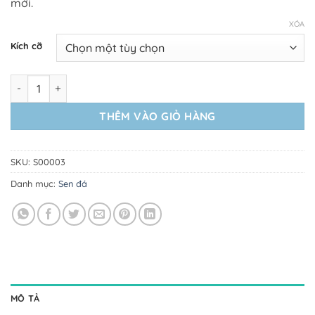
mới.
XÓA
Kích cỡ
Sen Đá Dù Hồng số lượng
THÊM VÀO GIỎ HÀNG
SKU:
S00003
Danh mục:
Sen đá
MÔ TẢ