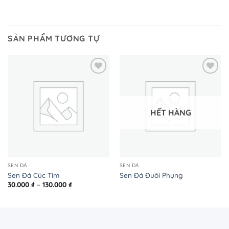
SẢN PHẨM TƯƠNG TỰ
HẾT HÀNG
SEN ĐÁ
SEN ĐÁ
Sen Đá Cúc Tím
Sen Đá Đuôi Phụng
Khoảng
30.000
₫
–
130.000
₫
giá:
từ
30.000 ₫
đến
130.000 ₫