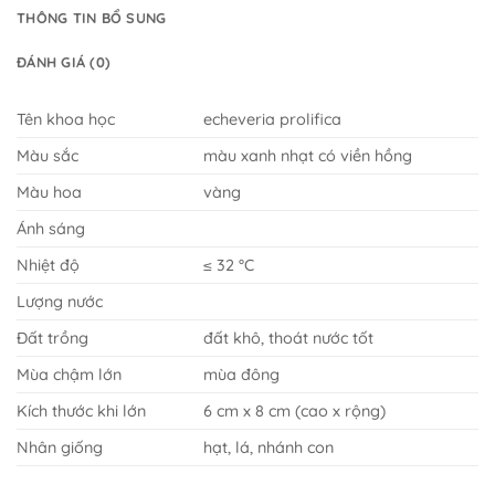
THÔNG TIN BỔ SUNG
ĐÁNH GIÁ (0)
Tên khoa học
echeveria prolifica
Màu sắc
màu xanh nhạt có viền hồng
Màu hoa
vàng
Ánh sáng
Nhiệt độ
≤ 32 °C
Lượng nước
Đất trồng
đất khô, thoát nước tốt
Mùa chậm lớn
mùa đông
Kích thước khi lớn
6 cm x 8 cm (cao x rộng)
Nhân giống
hạt, lá, nhánh con