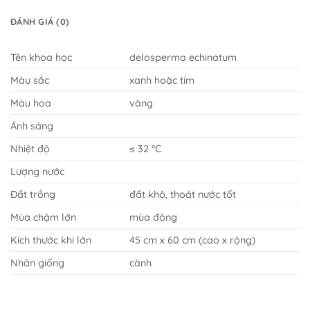
ĐÁNH GIÁ (0)
Tên khoa học
delosperma echinatum
Màu sắc
xanh hoặc tím
Màu hoa
vàng
Ánh sáng
Nhiệt độ
≤ 32 °C
Lượng nước
Đất trồng
đất khô, thoát nước tốt
Mùa chậm lớn
mùa đông
Kích thước khi lớn
45 cm x 60 cm (cao x rộng)
Nhân giống
cành