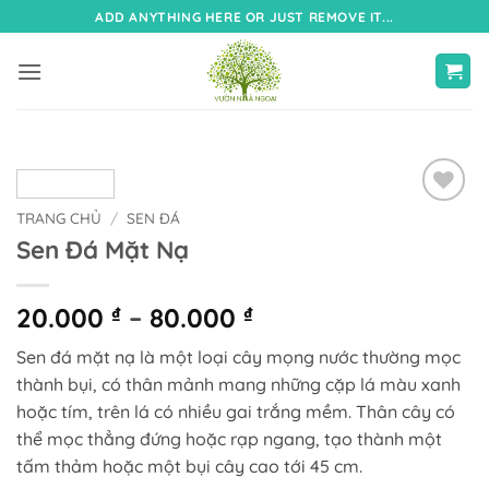
Bỏ
ADD ANYTHING HERE OR JUST REMOVE IT...
qua
nội
dung
TRANG CHỦ
/
SEN ĐÁ
Sen Đá Mặt Nạ
Khoảng
20.000
₫
–
80.000
₫
giá:
Sen đá mặt nạ là một loại cây mọng nước thường mọc
từ
thành bụi, có thân mảnh mang những cặp lá màu xanh
20.000 ₫
hoặc tím, trên lá có nhiều gai trắng mềm. Thân cây có
đến
thể mọc thẳng đứng hoặc rạp ngang, tạo thành một
80.000 ₫
tấm thảm hoặc một bụi cây cao tới 45 cm.