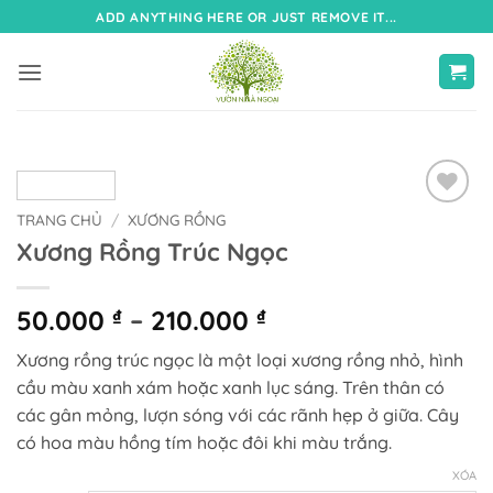
Bỏ
ADD ANYTHING HERE OR JUST REMOVE IT...
qua
nội
dung
TRANG CHỦ
/
XƯƠNG RỒNG
Xương Rồng Trúc Ngọc
Khoảng
50.000
₫
–
210.000
₫
giá:
Xương rồng trúc ngọc là một loại xương rồng nhỏ, hình
từ
cầu màu xanh xám hoặc xanh lục sáng. Trên thân có
50.000 ₫
các gân mỏng, lượn sóng với các rãnh hẹp ở giữa. Cây
đến
có hoa màu hồng tím hoặc đôi khi màu trắng.
210.000 ₫
XÓA