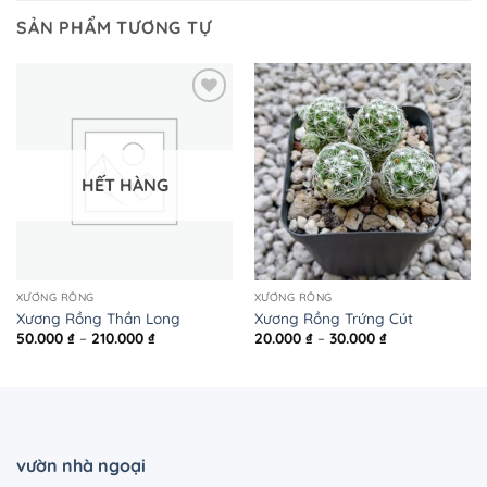
SẢN PHẨM TƯƠNG TỰ
HẾT HÀNG
XƯƠNG RỒNG
XƯƠNG RỒNG
Xương Rồng Thần Long
Xương Rồng Trứng Cút
Khoảng
Khoảng
50.000
₫
–
210.000
₫
20.000
₫
–
30.000
₫
giá:
giá:
từ
từ
50.000 ₫
20.000 ₫
đến
đến
210.000 ₫
30.000 ₫
vườn nhà ngoại