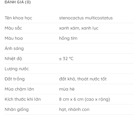
ĐÁNH GIÁ (0)
Tên khoa học
stenocactus multicostatus
Màu sắc
xanh xám, xanh lục
Màu hoa
hồng tím
Ánh sáng
Nhiệt độ
≤ 32 °C
Lượng nước
Đất trồng
đất khô, thoát nước tốt
Mùa chậm lớn
mùa hè
Kích thước khi lớn
8 cm x 6 cm (cao x rộng)
Nhân giống
hạt, nhánh con