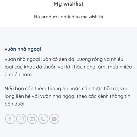
My wishlist
Bỏ
qua
No products added to the wishlist
nội
dung
vườn nhà ngoại
vườn nhà ngoại luôn có sen đá, xương rồng và nhiều
loại cây khác đã thuần với khí hậu nóng, ẩm, mưa nhiều
ở miền nam.
Nếu bạn cần thêm thông tin hoặc cần được hỗ trợ, vui
lòng liên hệ với vườn nhà ngoại theo các kênh thông tin
bên dưới.