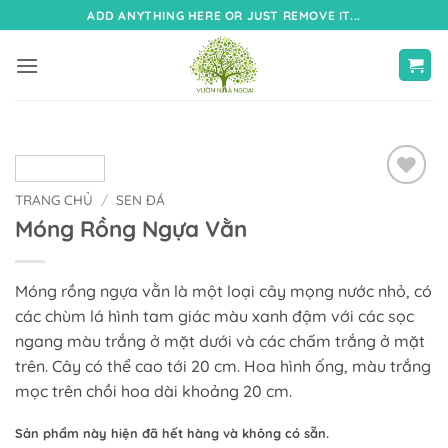
Bỏ
ADD ANYTHING HERE OR JUST REMOVE IT...
qua
nội
dung
TRANG CHỦ
/
SEN ĐÁ
Móng Rồng Ngựa Vằn
Móng rồng ngựa vằn là một loại cây mọng nước nhỏ, có
các chùm lá hình tam giác màu xanh đậm với các sọc
ngang màu trắng ở mặt dưới và các chấm trắng ở mặt
trên. Cây có thể cao tới 20 cm. Hoa hình ống, màu trắng
mọc trên chồi hoa dài khoảng 20 cm.
Sản phẩm này hiện đã hết hàng và không có sẵn.