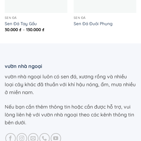
SEN ĐÁ
SEN ĐÁ
Sen Đá Tay Gấu
Sen Đá Đuôi Phụng
Khoảng
30.000
₫
–
130.000
₫
giá:
từ
30.000 ₫
đến
130.000 ₫
vườn nhà ngoại
vườn nhà ngoại luôn có sen đá, xương rồng và nhiều
loại cây khác đã thuần với khí hậu nóng, ẩm, mưa nhiều
ở miền nam.
Nếu bạn cần thêm thông tin hoặc cần được hỗ trợ, vui
lòng liên hệ với vườn nhà ngoại theo các kênh thông tin
bên dưới.