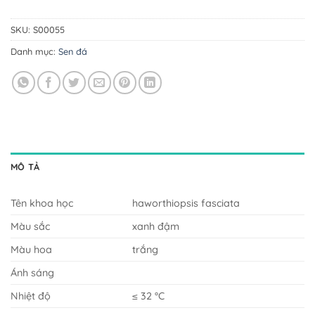
SKU:
S00055
Danh mục:
Sen đá
MÔ TẢ
Tên khoa học
haworthiopsis fasciata
Màu sắc
xanh đậm
Màu hoa
trắng
Ánh sáng
Nhiệt độ
≤ 32 °C