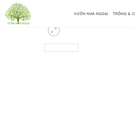
Bỏ
qua
VƯỜN NHÀ NGOẠI
TRỒNG & C
nội
dung