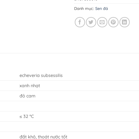
Danh mục:
Sen đá
echeveria subsessilis
xanh nhạt
đỏ cam
≤ 32 °C
đất khô, thoát nước tốt