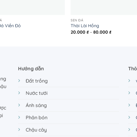
Á
SEN ĐÁ
Đá Viền Đỏ
Thài Lài Hồng
Khoảng
20.000
₫
–
80.000
₫
giá:
từ
20.000 ₫
đến
80.000 ₫
Hướng dẫn
Thô
ồng
Đất trồng
hậu
Nước tưới
Ánh sáng
ược
ại
Phân bón
Chậu cây