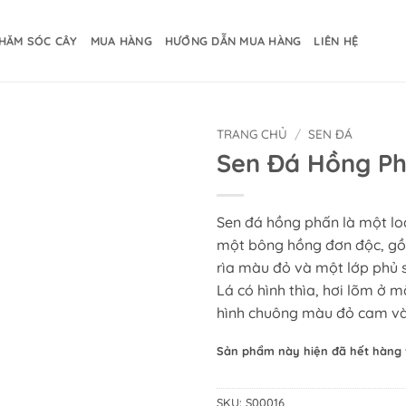
HĂM SÓC CÂY
MUA HÀNG
HƯỚNG DẪN MUA HÀNG
LIÊN HỆ
TRANG CHỦ
/
SEN ĐÁ
Sen Đá Hồng P
Sen đá hồng phấn là một lo
một bông hồng đơn độc, gồ
rìa màu đỏ và một lớp phủ s
Lá có hình thìa, hơi lõm ở 
hình chuông màu đỏ cam và
Sản phẩm này hiện đã hết hàng 
SKU:
S00016