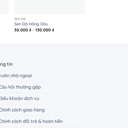
SEN ĐÁ
SEN ĐÁ
Sen Đá Hồng Dâu
Sen Đá Đỏ Lá Ngắn
Khoảng
30.000
₫
–
130.000
₫
20.000
₫
–
80.000
giá:
từ
30.000 ₫
đến
130.000 ₫
ng tin
vườn nhà ngoại
Câu hỏi thường gặp
Điều khoản dịch vụ
Chính sách giao hàng
Chính sách đổi trả & hoàn tiền