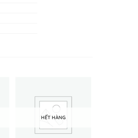
HẾT HÀNG
HẾT 