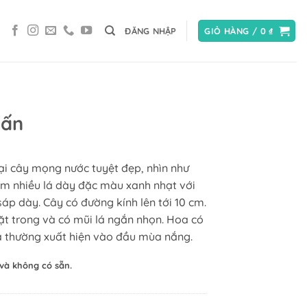
ĐĂNG NHẬP
GIỎ HÀNG /
0
₫
hấn
ại cây mọng nước tuyệt đẹp, nhìn như
m nhiều lá dày đặc màu xanh nhạt với
áp dày. Cây có đường kính lên tới 10 cm.
mặt trong và có mũi lá ngắn nhọn. Hoa có
 thường xuất hiện vào đầu mùa nắng.
và không có sẵn.